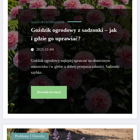
SADZENIE I ROZMNAŻANIE
Goździk ogrodowy z sadzonki – jak
i gdzie go uprawiać?
2025-11-04
Goździk ogrodowy najlepiej uprawiać na słonecznym
stanowisku i w glebie o dobrej przepuszczalności. Sadzonki
szybko…
Dowiedz się więcej
Problemy I Choroby