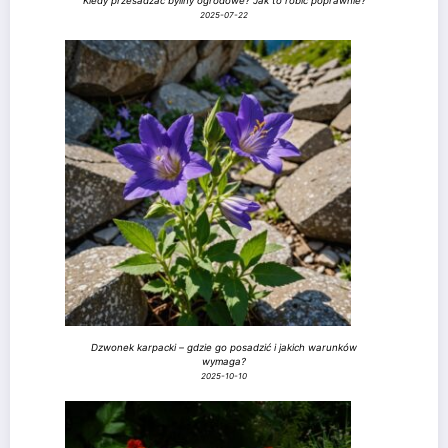
Kiedy przesadzać byliny ogrodowe? Jak to robić poprawnie?
2025-07-22
Dzwonek karpacki – gdzie go posadzić i jakich warunków
wymaga?
2025-10-10