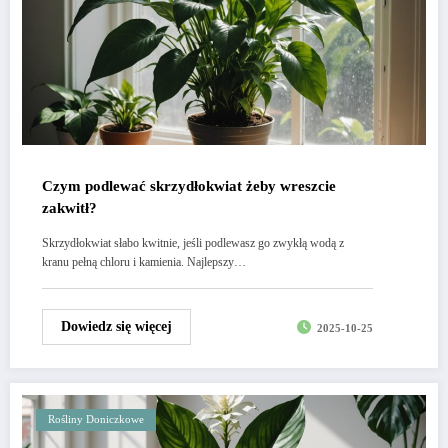
Czym podlewać skrzydłokwiat żeby wreszcie
zakwitł?
Skrzydłokwiat słabo kwitnie, jeśli podlewasz go zwykłą wodą z
kranu pełną chloru i kamienia. Najlepszy…
Dowiedz się więcej
2025-10-25
Rośliny Doniczkowe