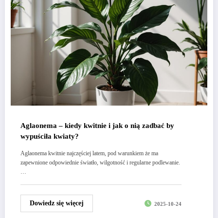
Aglaonema – kiedy kwitnie i jak o nią zadbać by
wypuściła kwiaty?
Aglaonema kwitnie najczęściej latem, pod warunkiem że ma
zapewnione odpowiednie światło, wilgotność i regularne podlewanie.
…
Dowiedz się więcej
2025-10-24