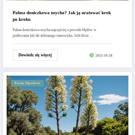
Palma doniczkowa usycha? Jak ją uratować krok
po kroku
Palma doniczkowa usycha najczęściej z powodu błędów w
podlewaniu lub źle dobranego stanowiska. Jeśli liście…
Dowiedz się więcej
2025-10-28
Kwiaty Ogrodowe