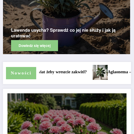
Choroby grzybowe roślin doniczkowych – jak
rozpoznać i zwalczyć?
Dowiedz się więcej
 jak o nią zadbać by wypuściła kwiaty?
Goździk ogrodowy z sadzonki – ja
Nowości