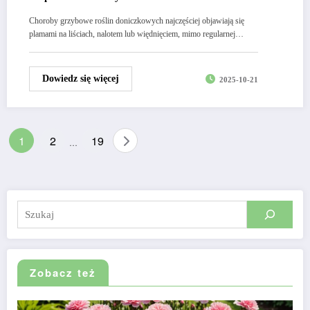
Choroby grzybowe roślin doniczkowych najczęściej objawiają się
plamami na liściach, nalotem lub więdnięciem, mimo regularnej…
Dowiedz się więcej
2025-10-21
Stronicowanie
1
2
19
…
wpisów
Szukaj
Zobacz też