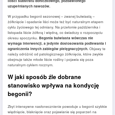
ilości substratu doniczkowego, pozbawionego
uzupełnianych nawozów.
W przypadku begonii sezonowej – zwanej bulwiastą –
żółknięcie i opadanie liści może też być naturalnym etapem
cyklu życiowego tej odmiany. Na przełomie października i
listopada liście żółkną i więdną, co świadczy o rozpoczęciu
okresu spoczynku.
Begonia bulwiasta wówczas nie
wymaga interwencji, a jedynie dostosowania podlewania i
ograniczenia innych zabiegów pielęgnacyjnych.
Objawy te
należy odróżnić od patologicznego żółknięcia, które zwykle
obejmuje także młode liście rośliny i pojawia się poza
naturalnym cyklem rocznym.
W jaki sposób źle dobrane
stanowisko wpływa na kondycję
begonii?
Zbyt intensywne nasłonecznienie powoduje u begonii szybkie
więdnięcie, blaknięcie oraz pojawianie się poparzeń na