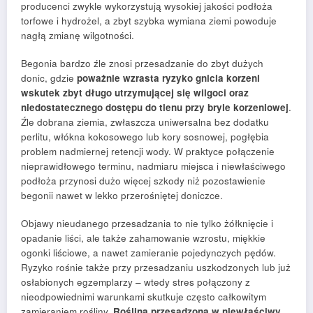
producenci zwykle wykorzystują wysokiej jakości podłoża
torfowe i hydrożel, a zbyt szybka wymiana ziemi powoduje
nagłą zmianę wilgotności.
Begonia bardzo źle znosi przesadzanie do zbyt dużych
donic, gdzie
poważnie wzrasta ryzyko gnicia korzeni
wskutek zbyt długo utrzymującej się wilgoci oraz
niedostatecznego dostępu do tlenu przy bryle korzeniowej
.
Źle dobrana ziemia, zwłaszcza uniwersalna bez dodatku
perlitu, włókna kokosowego lub kory sosnowej, pogłębia
problem nadmiernej retencji wody. W praktyce połączenie
nieprawidłowego terminu, nadmiaru miejsca i niewłaściwego
podłoża przynosi dużo więcej szkody niż pozostawienie
begonii nawet w lekko przerośniętej doniczce.
Objawy nieudanego przesadzania to nie tylko żółknięcie i
opadanie liści, ale także zahamowanie wzrostu, miękkie
ogonki liściowe, a nawet zamieranie pojedynczych pędów.
Ryzyko rośnie także przy przesadzaniu uszkodzonych lub już
osłabionych egzemplarzy – wtedy stres połączony z
nieodpowiednimi warunkami skutkuje często całkowitym
zamieraniem rośliny.
Roślina przesadzona w niewłaściwy