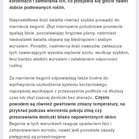
korzeniach i zamierania ich, co przejawia się gnicie nawet
dobrze podlewanych roślin.
Nieprawidłowa ilość światła również szybko prowadzi do
marnienia begonii. Zbyt intensywne południowe promienie
spalają liście, pozostawiając brązowe plamy, natomiast
niedostatek światła objawia się blednięciem i słabym
wzrostem. Ponadto, nadmierna ilość nawozów, zwłaszcza
tych zawierających wysokie stężenie azotu, skutkuje szybkim,
lecz bardzo wiotkim wzrostem i osłabieniem odporności
rośliny.
Za marnienie begonii odpowiadają także trudne do
wychwycenia uszkodzenia systemu korzeniowego,
najczęściej wynikające z przesuszenia podłoża na dłuższy
czas lub zbyt ciasnej doniczki bez drenażu.
Często
powodem są również gwałtowne zmiany temperatury, na
przykład podczas wietrzenia pokoju zimą czy
przestawiania doniczki blisko napowietrznych okien.
Begonia w tych warunkach reaguje opadaniem liści i
zahamowaniem wzrostu, nawet jeśli pozostałe zasady
pielęgnacji są przestrzegane.