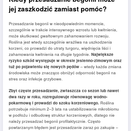
jej zaszkodzić zamiast pomóc?
Przesadzanie begonii w nieodpowiednim momencie,
szczególnie w trakcie intensywnego wzrostu lub kwitnienia,
może skutkować gwałtownym zahamowaniem rozwoju.
Roślina jest wtedy szczególnie wrażliwa na uszkodzenia
korzeni, co prowadzi do utraty turgoru, więdnięcia liści i
zahamowania kwitnienia na długie tygodnie.
Największe
ryzyko szkód występuje w okresie jesienno-zimowym oraz
tuż po pojawieniu się nowych pędów
– wtedy każda zmiana
środowiska może znacząco obniżyć odporność begonii na
stres oraz infekcje grzybowe.
Zbyt częste przesadzanie, zwłaszcza co sezon lub nawet
dwa razy w roku, rozregulowuje równowagę wodno-
pokarmową i prowadzi do szoku korzeniowego.
Roślina
potrzebuje minimum 2–3 lata na ustabilizowanie mikrobiomu
w podłożu i odbudowę struktur korzeniowych, dlatego nie
należy przesadzać begonii profilaktycznie. Często
powtarzanym błędem jest przesadzanie zaraz po zakupie –