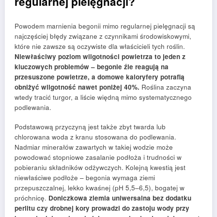
regularnej pielęgnacji?
Powodem marnienia begonii mimo regularnej pielęgnacji są
najczęściej błędy związane z czynnikami środowiskowymi,
które nie zawsze są oczywiste dla właścicieli tych roślin.
Niewłaściwy poziom wilgotności powietrza to jeden z
kluczowych problemów – begonie źle reagują na
przesuszone powietrze, a domowe kaloryfery potrafią
obniżyć wilgotność nawet poniżej 40%.
Roślina zaczyna
wtedy tracić turgor, a liście więdną mimo systematycznego
podlewania.
Podstawową przyczyną jest także zbyt twarda lub
chlorowana woda z kranu stosowana do podlewania.
Nadmiar minerałów zawartych w takiej wodzie może
powodować stopniowe zasalanie podłoża i trudności w
pobieraniu składników odżywczych. Kolejną kwestią jest
niewłaściwe podłoże – begonia wymaga ziemi
przepuszczalnej, lekko kwaśnej (pH 5,5–6,5), bogatej w
próchnicę.
Doniczkowa ziemia uniwersalna bez dodatku
perlitu czy drobnej kory prowadzi do zastoju wody przy