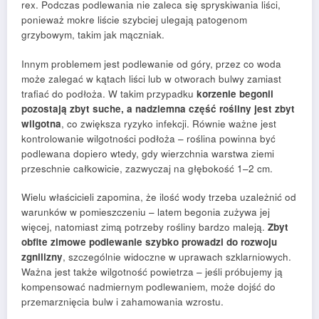
rex. Podczas podlewania nie zaleca się spryskiwania liści,
ponieważ mokre liście szybciej ulegają patogenom
grzybowym, takim jak mączniak.
Innym problemem jest podlewanie od góry, przez co woda
może zalegać w kątach liści lub w otworach bulwy zamiast
trafiać do podłoża. W takim przypadku
korzenie begonii
pozostają zbyt suche, a nadziemna część rośliny jest zbyt
wilgotna
, co zwiększa ryzyko infekcji. Równie ważne jest
kontrolowanie wilgotności podłoża – roślina powinna być
podlewana dopiero wtedy, gdy wierzchnia warstwa ziemi
przeschnie całkowicie, zazwyczaj na głębokość 1–2 cm.
Wielu właścicieli zapomina, że ilość wody trzeba uzależnić od
warunków w pomieszczeniu – latem begonia zużywa jej
więcej, natomiast zimą potrzeby rośliny bardzo maleją.
Zbyt
obfite zimowe podlewanie szybko prowadzi do rozwoju
zgnilizny
, szczególnie widoczne w uprawach szklarniowych.
Ważna jest także wilgotność powietrza – jeśli próbujemy ją
kompensować nadmiernym podlewaniem, może dojść do
przemarznięcia bulw i zahamowania wzrostu.