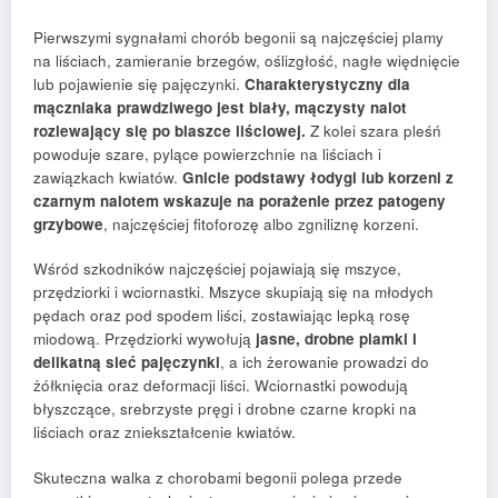
Pierwszymi sygnałami chorób begonii są najczęściej plamy
na liściach, zamieranie brzegów, oślizgłość, nagłe więdnięcie
lub pojawienie się pajęczynki.
Charakterystyczny dla
mączniaka prawdziwego jest biały, mączysty nalot
rozlewający się po blaszce liściowej.
Z kolei szara pleśń
powoduje szare, pylące powierzchnie na liściach i
zawiązkach kwiatów.
Gnicie podstawy łodygi lub korzeni z
czarnym nalotem wskazuje na porażenie przez patogeny
grzybowe
, najczęściej fitoforozę albo zgniliznę korzeni.
Wśród szkodników najczęściej pojawiają się mszyce,
przędziorki i wciornastki. Mszyce skupiają się na młodych
pędach oraz pod spodem liści, zostawiając lepką rosę
miodową. Przędziorki wywołują
jasne, drobne plamki i
delikatną sieć pajęczynki
, a ich żerowanie prowadzi do
żółknięcia oraz deformacji liści. Wciornastki powodują
błyszczące, srebrzyste pręgi i drobne czarne kropki na
liściach oraz zniekształcenie kwiatów.
Skuteczna walka z chorobami begonii polega przede