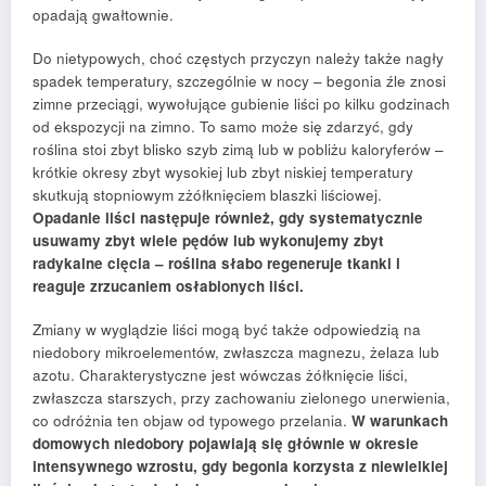
opadają gwałtownie.
Do nietypowych, choć częstych przyczyn należy także nagły
spadek temperatury, szczególnie w nocy – begonia źle znosi
zimne przeciągi, wywołujące gubienie liści po kilku godzinach
od ekspozycji na zimno. To samo może się zdarzyć, gdy
roślina stoi zbyt blisko szyb zimą lub w pobliżu kaloryferów –
krótkie okresy zbyt wysokiej lub zbyt niskiej temperatury
skutkują stopniowym zżółknięciem blaszki liściowej.
Opadanie liści następuje również, gdy systematycznie
usuwamy zbyt wiele pędów lub wykonujemy zbyt
radykalne cięcia – roślina słabo regeneruje tkanki i
reaguje zrzucaniem osłabionych liści.
Zmiany w wyglądzie liści mogą być także odpowiedzią na
niedobory mikroelementów, zwłaszcza magnezu, żelaza lub
azotu. Charakterystyczne jest wówczas żółknięcie liści,
zwłaszcza starszych, przy zachowaniu zielonego unerwienia,
co odróżnia ten objaw od typowego przelania.
W warunkach
domowych niedobory pojawiają się głównie w okresie
intensywnego wzrostu, gdy begonia korzysta z niewielkiej