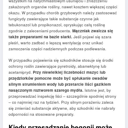
wszystkim na natychmiastowym usunięciu i zniszczeniu
zakażonych organów rośliny, nawet kosztem większej części
okazu. W przypadku chorób grzybowych należy zastosować
fungicydy zawierające takie substancje czynne jak
tebukonazol lub propikonazol, opryskując całą roślinę
zgodnie z zaleceniami producenta.
Mączniak zwalcza się
także preparatami na bazie siarki.
Jeśli pojawi się szara
pleśń, warto zadbać o lepszą wentylację oraz unikać
zamoczenia części nadziemnych podczas podlewania.
W przypadku pojawienia się szkodników stosuje się środki
ochrony roślin zawierające pyretroidy, abamektynę lub
acetamipryd.
Przy niewielkiej liczebności mszyc lub
przędziorków pomocne może być spłukanie owadów
silnym strumieniem wody lub przetarcie liści gazikiem
nasączonym roztworem szarego mydła.
Istotne jest, by
przeprowadzać inspekcję liści – szczególnie spodniej strony
– co najmniej raz na tydzień. Przy silnym porażeniu zaleca
się zmieniać substancje aktywne, aby szkodniki nie nabrały
odporności na stosowane preparaty.
Kiedy przesadzanie begonii może