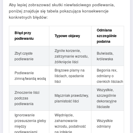
Aby lepiej zobrazować skutki niewłaściwego podlewania,
poniżej znajduje się tabela pokazująca konsekwencje
konkretnych błędów:
Odmiana
Błąd przy
Typowe objawy
szczególnie
podlewaniu
podatna
Zgniłe korzenie,
Zbyt częste
Bulwiasta,
zatrzymanie wzrostu,
podlewanie
królewska
żółknięcie liści
Brązowe plamy na
Begonia rex,
Podlewanie
liściach, opadanie
odmiany o
zimną/twardą wodą
liści
cienkich liściach
Wszystkie,
Zmoczenie liści
Mączniak prawdziwy,
szczególnie
podczas
plamistość liści
dekoracyjne
podlewania
liściaste
Ignorowanie
Więdnięcie,
przesuszenia gleby
zahamowanie
Wszystkie
między
wzrostu, podatność
odmiany
podlewaniami
na infekcje