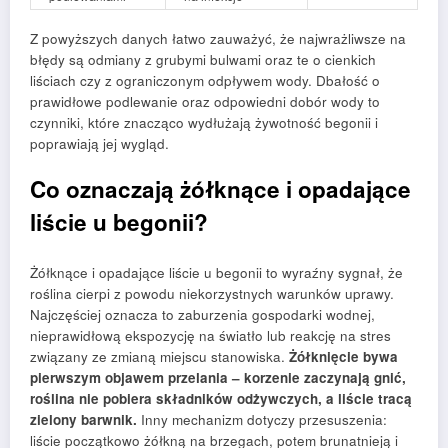
Z powyższych danych łatwo zauważyć, że najwrażliwsze na
błędy są odmiany z grubymi bulwami oraz te o cienkich
liściach czy z ograniczonym odpływem wody. Dbałość o
prawidłowe podlewanie oraz odpowiedni dobór wody to
czynniki, które znacząco wydłużają żywotność begonii i
poprawiają jej wygląd.
Co oznaczają żółknące i opadające
liście u begonii?
Żółknące i opadające liście u begonii to wyraźny sygnał, że
roślina cierpi z powodu niekorzystnych warunków uprawy.
Najczęściej oznacza to zaburzenia gospodarki wodnej,
nieprawidłową ekspozycję na światło lub reakcję na stres
związany ze zmianą miejscu stanowiska.
Żółknięcie bywa
pierwszym objawem przelania – korzenie zaczynają gnić,
roślina nie pobiera składników odżywczych, a liście tracą
zielony barwnik.
Inny mechanizm dotyczy przesuszenia:
liście początkowo żółkną na brzegach, potem brunatnieją i