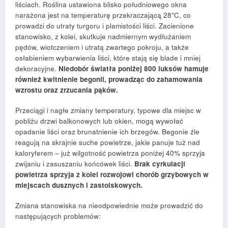
liściach. Roślina ustawiona blisko południowego okna
narażona jest na temperaturę przekraczającą 28°C, co
prowadzi do utraty turgoru i plamistości liści. Zacienione
stanowisko, z kolei, skutkuje nadmiernym wydłużaniem
pędów, wiotczeniem i utratą zwartego pokroju, a także
osłabieniem wybarwienia liści, które stają się blade i mniej
dekoracyjne.
Niedobór światła poniżej 800 luksów hamuje
również kwitnienie begonii, prowadząc do zahamowania
wzrostu oraz zrzucania pąków.
Przeciągi i nagłe zmiany temperatury, typowe dla miejsc w
pobliżu drzwi balkonowych lub okien, mogą wywołać
opadanie liści oraz brunatnienie ich brzegów. Begonie źle
reagują na skrajnie suche powietrze, jakie panuje tuż nad
kaloryferem – już wilgotność powietrza poniżej 40% sprzyja
zwijaniu i zasuszaniu końcówek liści.
Brak cyrkulacji
powietrza sprzyja z kolei rozwojowi chorób grzybowych w
miejscach dusznych i zastoiskowych.
Zmiana stanowiska na nieodpowiednie może prowadzić do
następujących problemów: