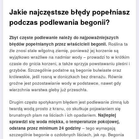
Jakie najczęstsze błędy popełniasz
podczas podlewania begonii?
Zbyt częste podlewanie należy do najpoważniejszych
błędów popełnianych przez właścicieli begonii.
Roślina ta
źle znosi stale wilgotną ziemię, ponieważ jej korzenie są
wyjątkowo wrażliwe na nadmiar wody – prowadzi to w krótkim
czasie do gnicia korzeni, a także sprzyja powstawaniu pleśni i
grzybów. Szczególnie podatne są begonie bulwiaste oraz
królewskie, jeśli rosną w doniczkach bez drenażu. Równie
groźne jest pozostawianie wody w podstawce, nawet gdy
wierzchnia warstwa gleby już przeschła.
Drugim często spotykanym błędem jest podlewanie zimną lub
twardą wodą prosto z kranu, co skutkuje pojawianiem się
brunatnych plam na liściach i ich opadaniem.
Najlepiej
sprawdzi się woda miękka, o temperaturze pokojowej,
odstana przez minimum 24 godziny
– tego wymagają
szczególnie begonie o ozdobnych liściach, jak np. Begonia