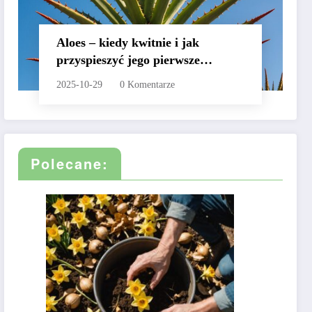
Aloes – kiedy kwitnie i jak
przyspieszyć jego pierwsze
kwiaty?
2025-10-29
0 Komentarze
Polecane: