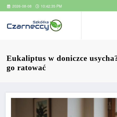
Przejdź
2026-08-08
10:42:37 PM
do
treści
Eukaliptus w doniczce usycha
go ratować