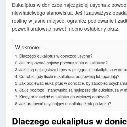
Eukaliptus w doniczce najczęściej usycha z powod
niewłaściwego stanowiska. Jeśli zauważysz opadaj
roślinę w jasne miejsce, ogranicz podlewanie i zad
pozwoli uratować nawet mocno osłabiony okaz.
W skrócie:
Dlaczego eukaliptus w doniczce usycha?
Jak rozpoznać objawy przesuszenia eukaliptusa?
Jakie są najczęstsze błędy w pielęgnacji eukaliptusa w dom
Co robić, gdy liście eukaliptusa brązowieją lub opadają?
Jak podlewać eukaliptus w doniczce, by zapobiec usychani
Jakie podłoże i stanowisko są najlepsze dla eukaliptusa w 
Kiedy przesadzić eukaliptus do większej doniczki?
Jak uratować usychający eukaliptus krok po kroku?
Dlaczego eukaliptus w doni