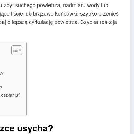
u zbyt suchego powietrza, nadmiaru wody lub
ące liście lub brązowe końcówki, szybko przenieś
baj o lepszą cyrkulację powietrza. Szybka reakcja
u?
u?
mieszkaniu?
czce usycha?