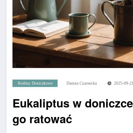
Rośliny Doniczkowe
Danuta Czarnecka
2025-09-2
Eukaliptus w doniczc
go ratować