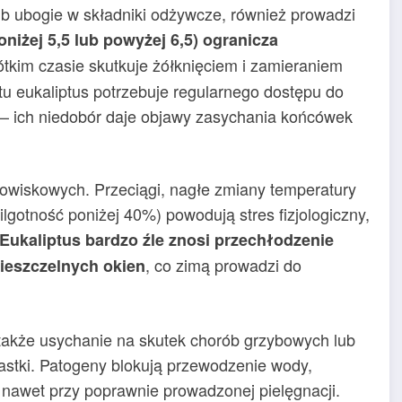
ub ubogie w składniki odżywcze, również prowadzi
iżej 5,5 lub powyżej 6,5) ogranicza
rótkim czasie skutkuje żółknięciem i zamieraniem
u eukaliptus potrzebuje regularnego dostępu do
 – ich niedobór daje objawy zasychania końcówek
owiskowych. Przeciągi, nagłe zmiany temperatury
lgotność poniżej 40%) powodują stres fizjologiczny,
Eukaliptus bardzo źle znosi przechłodzenie
, co zimą prowadzi do
nieszczelnych okien
 także usychanie na skutek chorób grzybowych lub
nastki. Patogeny blokują przewodzenie wody,
, nawet przy poprawnie prowadzonej pielęgnacji.