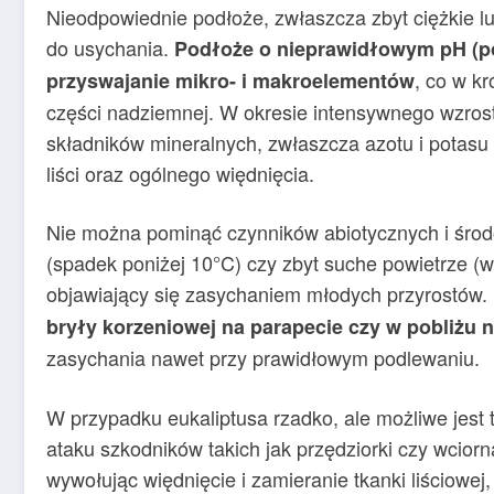
Nieodpowiednie podłoże, zwłaszcza zbyt ciężkie l
do usychania.
Podłoże o nieprawidłowym pH (pon
, co w k
przyswajanie mikro- i makroelementów
części nadziemnej. W okresie intensywnego wzrost
składników mineralnych, zwłaszcza azotu i potasu
liści oraz ogólnego więdnięcia.
Nie można pominąć czynników abiotycznych i środ
(spadek poniżej 10°C) czy zbyt suche powietrze (wi
objawiający się zasychaniem młodych przyrostów.
bryły korzeniowej na parapecie czy w pobliżu 
zasychania nawet przy prawidłowym podlewaniu.
W przypadku eukaliptusa rzadko, ale możliwe jest
ataku szkodników takich jak przędziorki czy wcior
wywołując więdnięcie i zamieranie tkanki liściowej