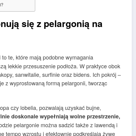
i?
nują się z pelargonią na
to te, które mają podobne wymagania
i
szą lekkie przesuszenie podłoża. W praktyce obok
opy, sanwitalie, surfinie oraz bidens. Ich pokrój –
uje z wyprostowaną formą pelargonii, tworząc
kopa czy lobelia, pozwalają uzyskać bujne,
finie doskonale wypełniają wolne przestrzenie,
odzie pelargonie można sadzić także z lawendą i
e tempo wzrostu i efektownie podkreślają żywe