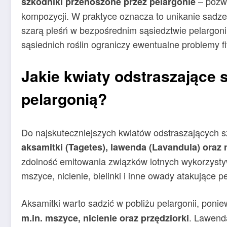
– pozwo
szkodniki przenoszone przez pelargonie
kompozycji. W praktyce oznacza to unikanie sadze
szarą pleśń w bezpośrednim sąsiedztwie pelargonii.
sąsiednich roślin ograniczy ewentualne problemy fi
Jakie kwiaty odstraszające 
pelargonią?
Do najskuteczniejszych kwiatów odstraszających sz
aksamitki (Tagetes), lawenda (Lavandula) oraz 
zdolność emitowania związków lotnych wykorzystyw
mszyce, nicienie, bielinki i inne owady atakujące p
Aksamitki warto sadzić w pobliżu pelargonii, poni
. Lawenda
m.in. mszyce, nicienie oraz przędziorki