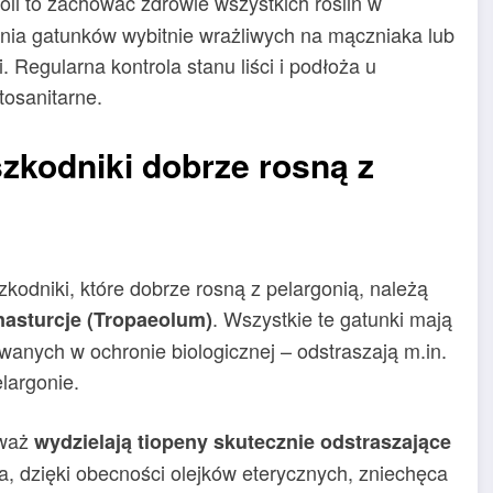
li to zachować zdrowie wszystkich roślin w
nia gatunków wybitnie wrażliwych na mączniaka lub
 Regularna kontrola stanu liści i podłoża u
tosanitarne.
szkodniki dobrze rosną z
kodniki, które dobrze rosną z pelargonią, należą
. Wszystkie te gatunki mają
nasturcje (Tropaeolum)
anych w ochronie biologicznej – odstraszają m.in.
elargonie.
eważ
wydzielają tiopeny skutecznie odstraszające
, dzięki obecności olejków eterycznych, zniechęca