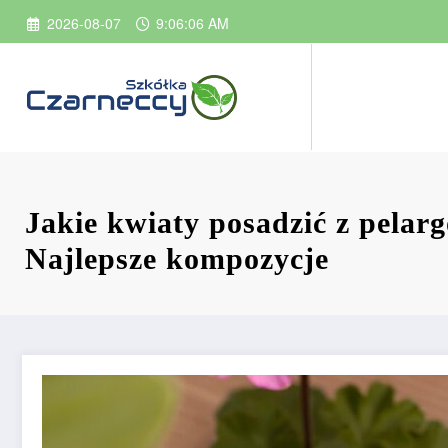
Przejdź
2026-08-07
9:06:07 AM
do
treści
Jakie kwiaty posadzić z pelar
Najlepsze kompozycje