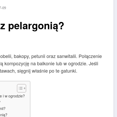
7-09
 z pelargonią?
belii, bakopy, petunii oraz sanwitalii. Połączenie
łą kompozycję na balkonie lub w ogrodzie. Jeśli
tawach, sięgnij właśnie po te gatunki.
e i w ogrodzie?
?
nii?
onią?