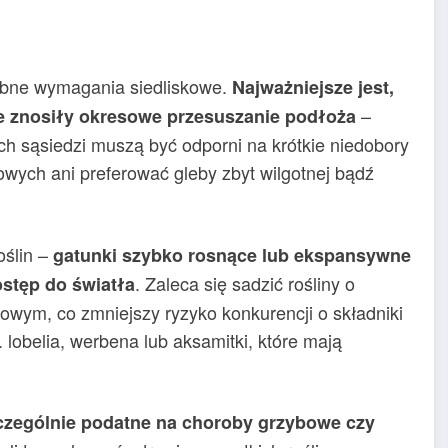
obne wymagania siedliskowe.
Najważniejsze jest,
–
e znosiły okresowe przesuszanie podłoża
 ich sąsiedzi muszą być odporni na krótkie niedobory
ych ani preferować gleby zbyt wilgotnej bądź
oślin –
gatunki szybko rosnące lub ekspansywne
. Zaleca się sadzić rośliny o
stęp do światła
owym, co zmniejszy ryzyko konkurencji o składniki
lobelia, werbena lub aksamitki, które mają
zczególnie podatne na choroby grzybowe czy