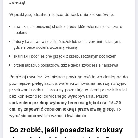
zwierząt.
W praktyce, idealne miejsca do sadzenia krokusów to:
trawniki na słonecznej stronie ogrodu, które wiosną nie są często
deptane
rabaty kwiatowe w pobliżu ścieżek lub pod drzewami liściastymi,
gdzie słońce dociera wczesną wiosną
skalniaki i podniesione grządki z przepuszczalnym podłożem
brzegi rabat lub podjazdów, gdzie gleba szybciej się nagrzewa
Pamiętaj również, że miejsce powinno być łatwo dostępne do
późniejszej pielęgnacji, a warunki zimowania muszą sprzyjać
przetrwaniu cebul – krokusy pozostają w ziemi przez kilka lat
bez konieczności corocznego wykopywania.
Przed
sadzeniem przekop wybrany teren na głębokość 15–20
cm, by zapewnić cebulom lekką i przewiewną glebę
. To
wyraźnie poprawi ich wzrost i kwitnienie.
Co zrobić, jeśli posadzisz krokusy