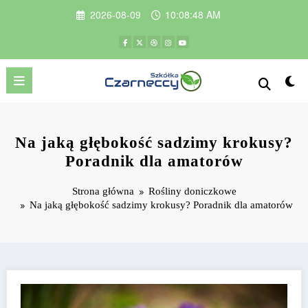
Przejdź
2026-08-09
10:08:50 AM
do
treści
Na jaką głębokość sadzimy krokusy?
Poradnik dla amatorów
Strona główna
Rośliny doniczkowe
Na jaką głębokość sadzimy krokusy? Poradnik dla amatorów