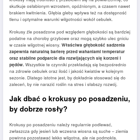
skutkuje osłabionym wzrostem, opóźnionym, a czasem nawet
brakiem kwitnienia. Głębia gleby wpływa też na dostępność
tlenu i optymalne warunki wilgotności wokół cebulek.
Krokusy źle posadzone pod względem głębokości są bardziej
podatne na choroby grzybowe oraz mogą szybko ulec gniciu
w czasie wilgotnej wiosny.
Właściwa głębokość sadzenia
zapewnia naturalną barierę przed wahaniami temperatur
oraz stabilne podparcie dla rozwijających się korzeni i
pędów.
Wszystkie te czynniki przekładają się bezpośrednio
na zdrowie cebulek oraz ilość i jakość kwiatów w kolejnym
sezonie. Dlatego istotne jest, by dokładnie stosować się do
zaleceń, by nie narazić roślin na stres i słabszy rozwój.
Jak dbać o krokusy po posadzeniu,
by dobrze rosły?
Krokusy po posadzeniu należy regularnie podlewać,
zwłaszcza gdy jesień lub wczesna wiosna są suche – ziemia
powinna pozostawać lekko wilgotna, ale nie podmokła.