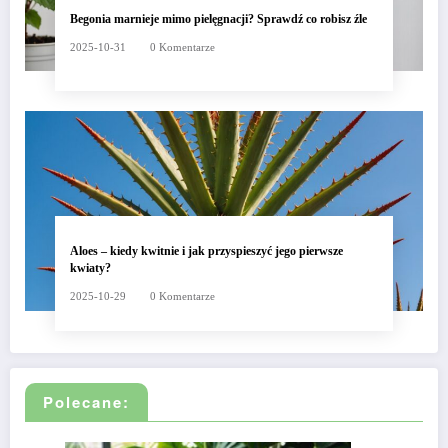
Begonia marnieje mimo pielęgnacji? Sprawdź co robisz źle
2025-10-31
0 Komentarze
Aloes – kiedy kwitnie i jak przyspieszyć jego pierwsze
kwiaty?
2025-10-29
0 Komentarze
Polecane: