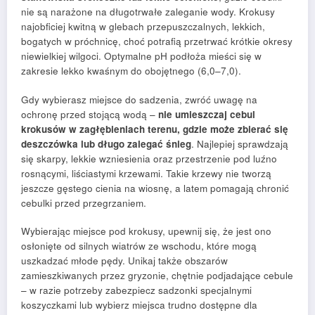
nie są narażone na długotrwałe zaleganie wody. Krokusy
najobficiej kwitną w glebach przepuszczalnych, lekkich,
bogatych w próchnicę, choć potrafią przetrwać krótkie okresy
niewielkiej wilgoci. Optymalne pH podłoża mieści się w
zakresie lekko kwaśnym do obojętnego (6,0–7,0).
Gdy wybierasz miejsce do sadzenia, zwróć uwagę na
ochronę przed stojącą wodą –
nie umieszczaj cebul
krokusów w zagłębieniach terenu, gdzie może zbierać się
deszczówka lub długo zalegać śnieg
. Najlepiej sprawdzają
się skarpy, lekkie wzniesienia oraz przestrzenie pod luźno
rosnącymi, liściastymi krzewami. Takie krzewy nie tworzą
jeszcze gęstego cienia na wiosnę, a latem pomagają chronić
cebulki przed przegrzaniem.
Wybierając miejsce pod krokusy, upewnij się, że jest ono
osłonięte od silnych wiatrów ze wschodu, które mogą
uszkadzać młode pędy. Unikaj także obszarów
zamieszkiwanych przez gryzonie, chętnie podjadające cebule
– w razie potrzeby zabezpiecz sadzonki specjalnymi
koszyczkami lub wybierz miejsca trudno dostępne dla