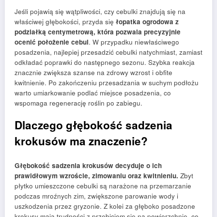
Jeśli pojawią się wątpliwości, czy cebulki znajdują się na
właściwej głębokości, przyda się
łopatka ogrodowa z
podziałką centymetrową, która pozwala precyzyjnie
ocenić położenie cebul
. W przypadku niewłaściwego
posadzenia, najlepiej przesadzić cebulki natychmiast, zamiast
odkładać poprawki do następnego sezonu. Szybka reakcja
znacznie zwiększa szanse na zdrowy wzrost i obfite
kwitnienie. Po zakończeniu przesadzania w suchym podłożu
warto umiarkowanie podlać miejsce posadzenia, co
wspomaga regenerację roślin po zabiegu.
Dlaczego głębokość sadzenia
krokusów ma znaczenie?
Głębokość sadzenia krokusów decyduje o ich
prawidłowym wzroście, zimowaniu oraz kwitnieniu.
Zbyt
płytko umieszczone cebulki są narażone na przemarzanie
podczas mroźnych zim, zwiększone parowanie wody i
uszkodzenia przez gryzonie. Z kolei za głęboko posadzone
krokusy mają trudności z przebiciem się na powierzchnię, co