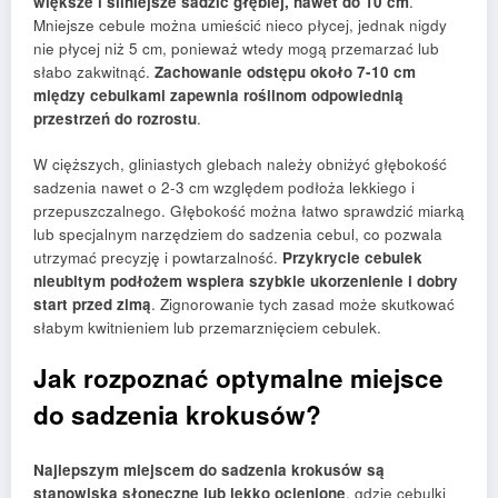
większe i silniejsze sadzić głębiej, nawet do 10 cm
.
Mniejsze cebule można umieścić nieco płycej, jednak nigdy
nie płycej niż 5 cm, ponieważ wtedy mogą przemarzać lub
słabo zakwitnąć.
Zachowanie odstępu około 7-10 cm
między cebulkami zapewnia roślinom odpowiednią
przestrzeń do rozrostu
.
W cięższych, gliniastych glebach należy obniżyć głębokość
sadzenia nawet o 2-3 cm względem podłoża lekkiego i
przepuszczalnego. Głębokość można łatwo sprawdzić miarką
lub specjalnym narzędziem do sadzenia cebul, co pozwala
utrzymać precyzję i powtarzalność.
Przykrycie cebulek
nieubitym podłożem wspiera szybkie ukorzenienie i dobry
start przed zimą
. Zignorowanie tych zasad może skutkować
słabym kwitnieniem lub przemarznięciem cebulek.
Jak rozpoznać optymalne miejsce
do sadzenia krokusów?
Najlepszym miejscem do sadzenia krokusów są
stanowiska słoneczne lub lekko ocienione
, gdzie cebulki