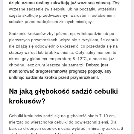
dzięki czemu rośliny zakwitają już wczesną wiosną.
Zbyt
wczesne sadzenie (w sierpniu lub na początku września)
często skutkuje przedwczesnym wzrostem i osłabieniem
cebulek przed nadejściem zimnych miesięcy.
Sadzenie krokusów zbyt późno, np. w listopadzie lub po
pierwszych przymrozkach, wiąże się z ryzykiem, że cebulki
nie zdążą się odpowiednio ukorzenić, co przekłada się na
słabszy wzrost lub brak kwitnienia. Optymalny moment to
okres, gdy gleba ma temperaturę 8–12°C, a noce są już
chłodne, lecz grunt jeszcze nie zamarzł.
Dobrze jest
monitorować długoterminową prognozę pogody, aby
uniknąć sadzenia krótko przed przymrozkami.
Na jaką głębokość sadzić cebulki
krokusów?
Cebulki krokusów sadzi się na głębokość około 7-10 cm,
mierząc od wierzchołka cebulki do powierzchni ziemi. Dla
bardzo drobnych cebulek można wybrać minimalny zakres,
a