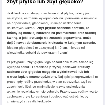
zbyt płytko lub zbyt głęboko?
Jeśli krokusy zostaną posadzone zbyt płytko, należy jak
najszybciej ostrożnie wykopać cebulki i ponownie je umieścić
na odpowiedniej głębokości, unikając uszkodzenia
delikatnych korzeni.
Zbyt płytkie sadzenie sprawia, że
rośliny są bardziej narażone na przemarzanie oraz słabiej
kwitną, a jeśli sytuacja nie zostanie poprawiona, może
dojść nawet do obumarcia krokusów w kolejnym sezonie.
Idealna głębokość to zazwyczaj 6-10 cm, mierząc od
wierzchołka cebulki do powierzchni ziemi.
W przypadku zbyt głębokiego posadzenia także zaleca się
wykopać cebulki i przenieść je wyżej, ponieważ
krokusy
sadzone zbyt głęboko mogą nie wykiełkować lub ich
wzrost będzie mocno opóźniony.
Najlepiej przeprowadzać te
prace, gdy rośliny przechodzą w stan spoczynku, czyli po
zaschnięciu liści, co minimalizuje ryzyko uszkodzenia
aktywnie rozwijających się cebulek. Przenosząc rośliny, warto
zachować bryłę korzeniową i postępować ostrożnie, by
zmniejszyć stres dla krokusów.