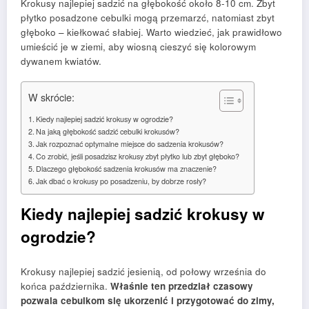
Krokusy najlepiej sadzić na głębokość około 8-10 cm. Zbyt
płytko posadzone cebulki mogą przemarzć, natomiast zbyt
głęboko – kiełkować słabiej. Warto wiedzieć, jak prawidłowo
umieścić je w ziemi, aby wiosną cieszyć się kolorowym
dywanem kwiatów.
W skrócie:
Kiedy najlepiej sadzić krokusy w ogrodzie?
Na jaką głębokość sadzić cebulki krokusów?
Jak rozpoznać optymalne miejsce do sadzenia krokusów?
Co zrobić, jeśli posadzisz krokusy zbyt płytko lub zbyt głęboko?
Dlaczego głębokość sadzenia krokusów ma znaczenie?
Jak dbać o krokusy po posadzeniu, by dobrze rosły?
Kiedy najlepiej sadzić krokusy w
ogrodzie?
Krokusy najlepiej sadzić jesienią, od połowy września do
końca października.
Właśnie ten przedział czasowy
pozwala cebulkom się ukorzenić i przygotować do zimy,