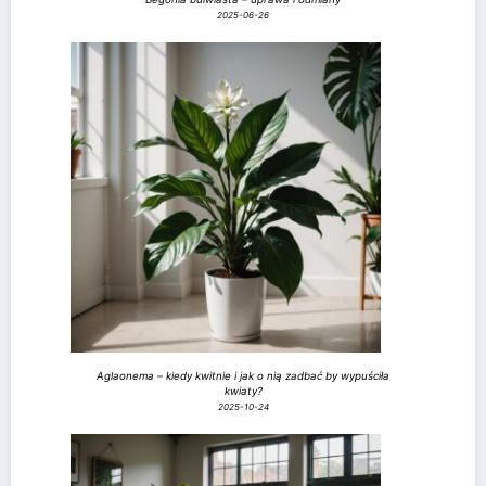
2025-06-26
Aglaonema – kiedy kwitnie i jak o nią zadbać by wypuściła
kwiaty?
2025-10-24