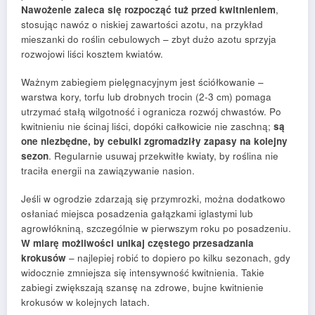
Nawożenie zaleca się rozpocząć tuż przed kwitnieniem
,
stosując nawóz o niskiej zawartości azotu, na przykład
mieszanki do roślin cebulowych – zbyt dużo azotu sprzyja
rozwojowi liści kosztem kwiatów.
Ważnym zabiegiem pielęgnacyjnym jest ściółkowanie –
warstwa kory, torfu lub drobnych trocin (2-3 cm) pomaga
utrzymać stałą wilgotność i ogranicza rozwój chwastów. Po
kwitnieniu nie ścinaj liści, dopóki całkowicie nie zaschną;
są
one niezbędne, by cebulki zgromadziły zapasy na kolejny
sezon
. Regularnie usuwaj przekwitłe kwiaty, by roślina nie
traciła energii na zawiązywanie nasion.
Jeśli w ogrodzie zdarzają się przymrozki, można dodatkowo
osłaniać miejsca posadzenia gałązkami iglastymi lub
agrowłókniną, szczególnie w pierwszym roku po posadzeniu.
W miarę możliwości unikaj częstego przesadzania
krokusów
– najlepiej robić to dopiero po kilku sezonach, gdy
widocznie zmniejsza się intensywność kwitnienia. Takie
zabiegi zwiększają szansę na zdrowe, bujne kwitnienie
krokusów w kolejnych latach.