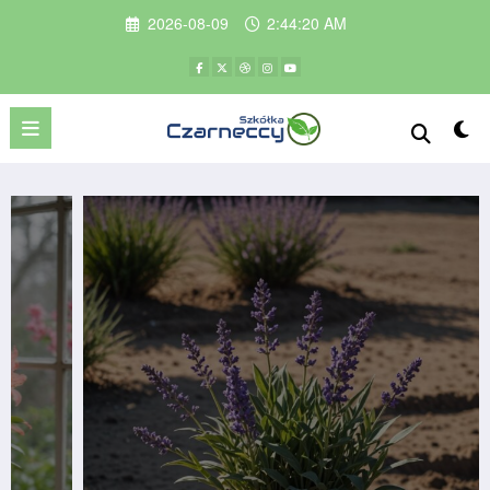
Przejdź
2026-08-09
2:44:22 AM
do
treści