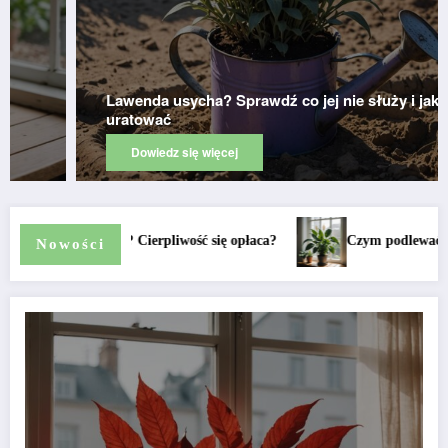
ź co jej nie służy i jak ją
Choroby grzybowe rośli
rozpoznać i zwalczyć?
Dowiedz się więcej
 żeby wreszcie zakwitł?
Aglaonema – kiedy kwitnie i jak o ni
Nowości