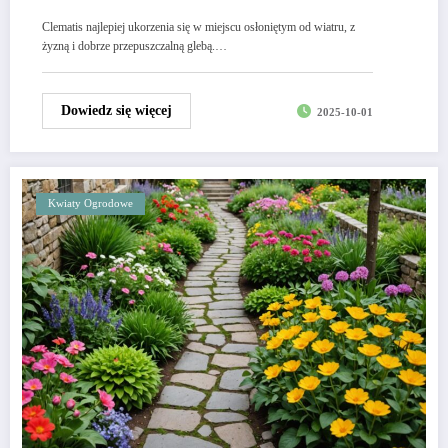
Clematis najlepiej ukorzenia się w miejscu osłoniętym od wiatru, z
żyzną i dobrze przepuszczalną glebą.…
Dowiedz się więcej
2025-10-01
Kwiaty Ogrodowe