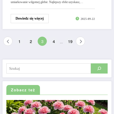
umiarkowanie wilgotnej glebie. Najlepszy efekt uzyskasz,…
Dowiedz się więcej
2025-09-22
Stronicowanie
1
2
3
4
19
…
wpisów
Szukaj
Zobacz też