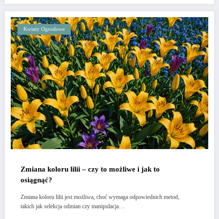
Kwiaty Ogrodowe
Zmiana koloru lilii – czy to możliwe i jak to
osiągnąć?
Zmiana koloru lilii jest możliwa, choć wymaga odpowiednich metod,
takich jak selekcja odmian czy manipulacja…